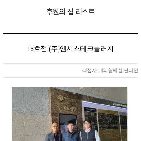
후원의 집 리스트
16호점 (주)앤시스테크놀러지
작성자
대외협력실 관리인