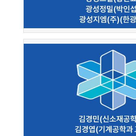
[ㄱ]
김경민(신소재공학과) 김경엽(기계공학과 교수)
광(기계설계공학과