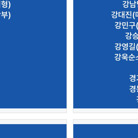
강남믿음치과의원(박소연)
컴퓨터공학부)
인
202