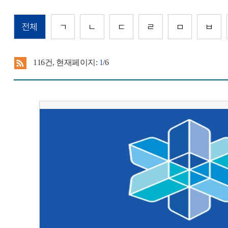
전체
ㄱ
ㄴ
ㄷ
ㄹ
ㅁ
ㅂ
116
건, 현재페이지:
1
/6