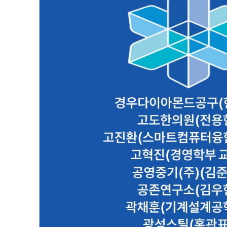
[ㄱ]
경우다이아몬드공구(현일균) 고도한의원(전용현
공학과) 고혁진(경영
2022.10.12
대외협력실 관리