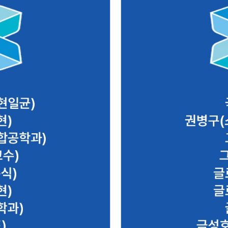
) 고진환(스마트컴퓨터융합
국민조명(김구환) 권병구
학
인
202