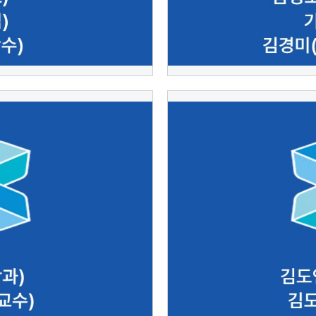
 김경철(게임공학과 교수) 김
김도연(컴퓨터융합공학과)