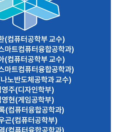
[ㄱ]
) 김성훈(스마트컴퓨터융합공학과) 김영아(컴퓨터
공학부 교수) 김영우
2.10.12
대외협력실 관리인