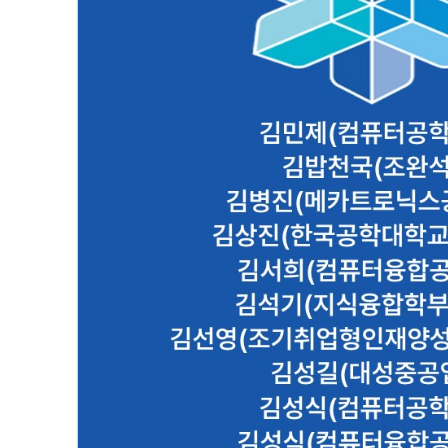
[ㄱ]
김민제(컴퓨터공학부) 김밥천국(조완석) 김병
진(한국공학대학교 
2022.10.12
대외협력실 관리