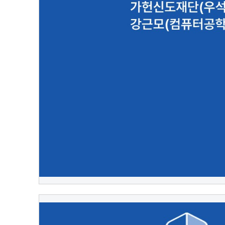
[ㄱ]
가헌신도재단(우석형) 강근모(
2022.10.12
대외협력실 관리