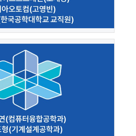
[ㄱ]
 김도형(기계설계공학과) 김동률 김동열(컴퓨터공
학과) 김동우(컴퓨터