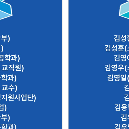
진(메카트로닉스공학과) 김상
김성환(컴퓨터공학부 교수
교
인
202