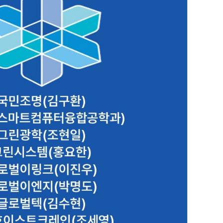
[ㄱ]
(스마트컴퓨터융합공학과) 그린광학(조현일) 그린
시스템(홍요한) 글로
2.10.12
대외협력실 관리인