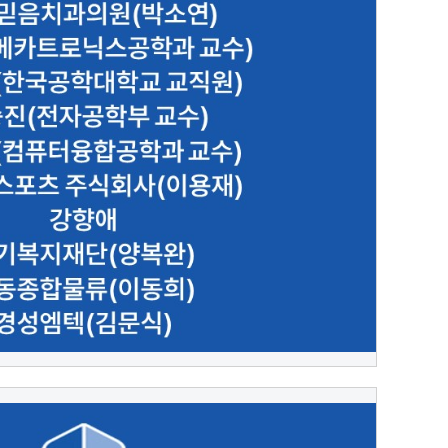
 강대진(메카트로닉스공학과 교수) 강민구(한국공
학대학교 교직원) 강
2.10.12
대외협력실 관리인